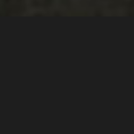
About Me
INGEGNERE ANOMALO.
Mi chiamo Matteo Malagoli e sono una persona
creativa e fantasiosa con una formazione tecnica di